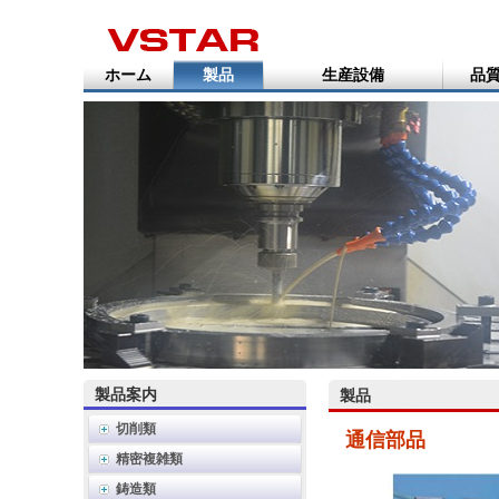
ホーム
製品
生産設備
品質
製品案内
製品
切削類
通信部品
精密複雑類
鋳造類