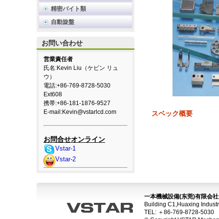
精密バイト類
自動旋盤
お問い合わせ
営業責任者
氏名:Kevin Liu（ケビン リュ
ウ）
電話:+86-769-8728-5030
Ext608
携帯:+86-181-1876-9527
E-mail:
Kevin@vstarlcd.com
スベック概要
お問合せオンライン
Vstar-1
Vstar-2
一本機械設備(东莞)有限会社
Building C1,Huaxing Indust
TEL: ＋86-769-8728-503