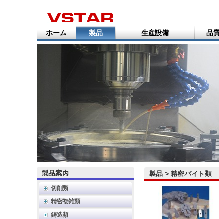
ホーム
製品
生産設備
品質
製品案内
製品 > 精密バイト類
切削類
精密複雑類
鋳造類