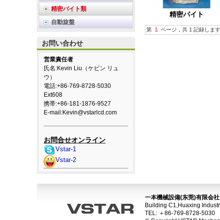
精密バイト類
精密バイト
自動旋盤
第
1
ページ，共 1 記録します
お問い合わせ
営業責任者
氏名:Kevin Liu（ケビン リュ
ウ）
電話:+86-769-8728-5030
Ext608
携帯:+86-181-1876-9527
E-mail:
Kevin@vstarlcd.com
お問合せオンライン
Vstar-1
Vstar-2
一本機械設備(东莞)有限会社
Building C1,Huaxing Indust
TEL: ＋86-769-8728-503